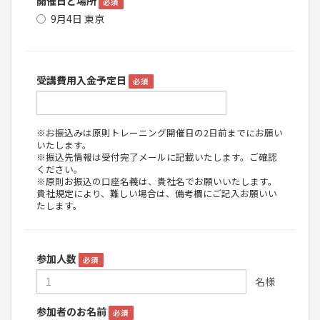
開催日と場所
必須
9月4日 東京
受講費用入金予定日
必須
※お振込みは原則トレーニング開催日の2日前までにお願い
いたします。
※振込先情報は受付完了メールに記載いたします。ご確認
ください。
※原則お振込の口座名義は、貴社名でお願いいたします。
貴社規定により、難しい場合は、備考欄にご記入お願いい
たします。
参加人数
必須
名様
参加者のお名前
必須