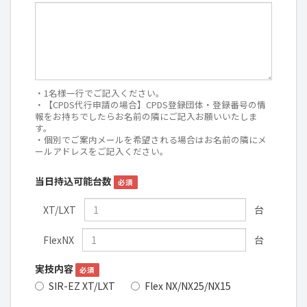
・1名様一行でご記入ください。
・【CPDS代行申請の場合】CPDS登録団体・登録番号の情
報をお持ちでしたらお名前の隣にご記入お願いいたしま
す。
・個別でご案内メールを希望される場合はお名前の隣にメ
ールアドレスをご記入ください。
当日持込可能台数
必須
XT/LXT
台
FlexNX
台
実技内容
必須
SIR-EZ XT/LXT
Flex NX/NX25/NX15