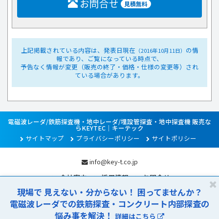
お問合せ
見積無料
上記掲載されている内容は、発表日現在
の情
（2016年10月11日）
報であり、ご覧になっている時点で、
予告なく情報が変更（販売の終了・価格・仕様の変更等）され
ている場合があります。
電磁波レーダ/鉄筋探査機・地中レーダ/埋設管探査・地中探査機 販売な
らKEYTEC｜キーテック
サイトマップ
プライバシーポリシー
サイトポリシー
info@key-t.co.jp
会社案内
採用情報
お問合せ
閉
現場で 見えない・分からない！ 困ってませんか？
じ
る
電磁波レーダでの鉄筋探査・コンクリート内部探査の
コンクリート内部探査機器、電磁波レーダ・鉄筋探査機、地中レーダ・
地中探査機、鉄筋腐食探知器、衝撃弾性波機器なら - 専門メーカー
悩み事を解決！
詳細はこちら
KEYTEC | キーテック