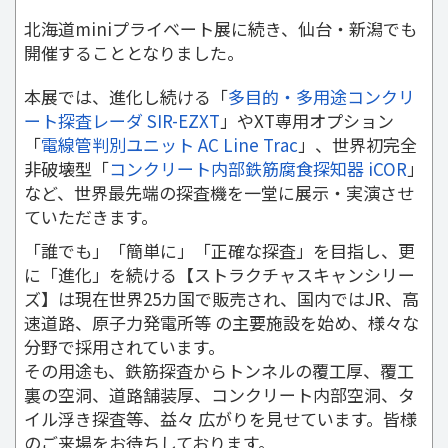
北海道miniプライベート展に続き、仙台・新潟でも
開催することとなりました。
本展では、進化し続ける「
多目的・多用途コンクリ
ート探査レーダ SIR-EZXT
」やXT専用オプション
「
電線管判別ユニット AC Line Trac
」、世界初完全
非破壊型「
コンクリート内部鉄筋腐食探知器 iCOR
」
など、世界最先端の探査機を一堂に展示・実演させ
ていただきます。
「誰でも」「簡単に」「正確な探査」を目指し、更
に「進化」を続ける【ストラクチャスキャンシリー
ズ】は現在世界25カ国で販売され、国内ではJR、高
速道路、原子力発電所等 の主要施設を始め、様々な
分野で採用されています。
その用途も、鉄筋探査からトンネルの覆工厚、覆工
裏の空洞、道路舗装厚、コンクリート内部空洞、タ
イル浮き探査等、益々 広がりを見せています。
皆様
のご来場をお待ちしております。