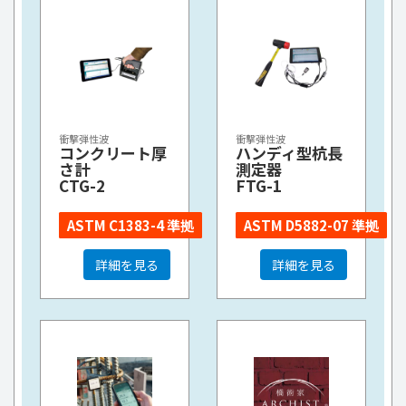
衝撃弾性波
衝撃弾性波
コンクリート厚
ハンディ型杭長
さ計
測定器
CTG-2
FTG-1
ASTM C1383-4 準拠
ASTM D5882-07 準拠
詳細を見る
詳細を見る