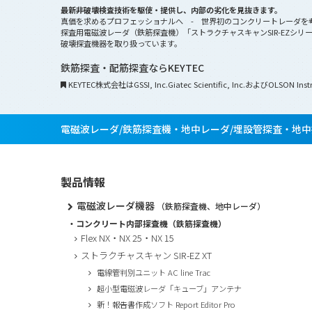
最新非破壊検査技術を駆使・提供し、内部の劣化を見抜きます。
真価を求めるプロフェッショナルへ - 世界初のコンクリートレーダを考
探査用電磁波レーダ（鉄筋探査機）「ストラクチャスキャンSIR-EZシ
破壊探査機器を取り扱っています。
鉄筋探査・配筋探査ならKEYTEC
KEYTEC株式会社はGSSI, Inc.Giatec Scientific, Inc.およびOLSO
電磁波レーダ/鉄筋探査機・地中レーダ/埋設管探査・地中探
製品情報
電磁波レーダ機器
（鉄筋探査機、地中レーダ）
・コンクリート内部探査機（鉄筋探査機）
Flex NX・NX 25・NX 15
ストラクチャスキャン SIR-EZ XT
電線管判別ユニット AC line Trac
超小型電磁波レーダ「キューブ」アンテナ
新！報告書作成ソフト Report Editor Pro