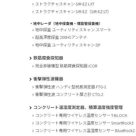
ストラクチャスキャン SIR-EZ LXT
ストラクチャスキャン SIR-EZ（SIR-EZ LT）
・地中レーダ（地中探査機・埋設管探査機）
地中探査 ユーティリティスキャン スマート
超高深度探査 200HSアンテナ
地中探査 ユーティリティスキャン DF
鉄筋腐食探知器
完全非破壊型 鉄筋腐食探知器 iCOR
衝撃弾性波機器
衝撃弾性波 ハンディ型杭長測定器 FTG-1
衝撃弾性波 コンクリート厚さ計 CTG-2
コンクリート温湿度測定器、積算温度強度管理
コンクリート専用ワイヤレス温度センサー T-BLOCK
コンクリート専用ワイヤレス温度センサー SmartRock3
コンクリート専用ワイヤレス温湿度センサー BlueRock2