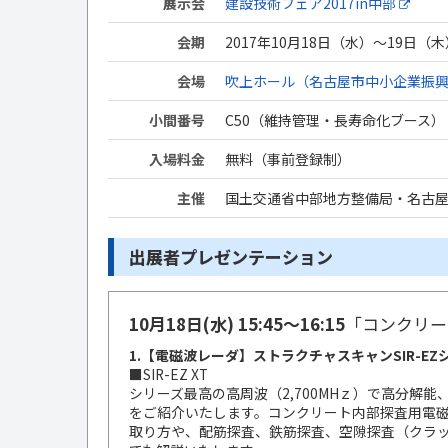
展示会
建設技術フェア2017in中部
会期
2017年10月18日（水）～19日（木）
会場
吹上ホール（名古屋市中小企業振興
小間番号
C50（維持管理・長寿命化ブース）
入場料金
無料（事前登録制）
主催
国土交通省中部地方整備局・名古
出展者プレゼンテーション
10月18日(水) 15:45～16:15
「コンクリー
1.【電磁波レーダ】ストラクチャスキャンSIR-EZ
■SIR-EZ XT
シリーズ最高の高周波（2,700MHｚ）で高分解
をご紹介いたします。コンクリート内部探査用電
取り方や、配筋探査、鉄筋探査、空隙探査（クラ