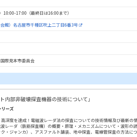
10:00-17:00（最終日は16:00まで）
会館）名古屋市千種区吹上二丁目6番3号
屋国際見本市委員会
ト内部非破壊探査機器の技術について」
シリーズ
能、高深度を達成！電磁波レーダ法の探査についての技術情報及び最新の
磁波レーダ（鉄筋探査機）の概要・原理・メカニズムについて・波形の
ック・ジャンカ）、アスファルト舗装、地中探査、電線管探査の方法に