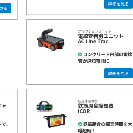
詳細を見る
見る
XTオプションユニット
電線管判別ユニット
AC Line Trac
コンクリート内部の電線
管が探知可能に
詳細を見る
完全非破壊型
キャ
鉄筋腐食探知器
iCOR
トで、
鉄筋腐食の探査時間を大
幅短縮！