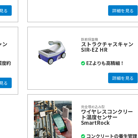
見る
詳細を見る
鉄筋探査機
ャン
ストラクチャスキャン
SIR-EZ HR
深度約
EZよりも高精細！
詳細を見る
見る
完全埋め込み型
ワイヤレスコンクリー
ト温度センサー
SmartRock
コンクリートの養生管理