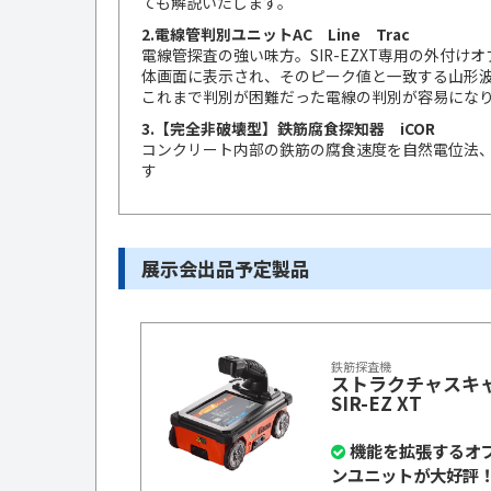
ても解説いたします。
2.電線管判別ユニットAC Line Trac
電線管探査の強い味方。SIR-EZXT専用の外付
体画面に表示され、そのピーク値と一致する山形
これまで判別が困難だった電線の判別が容易にな
3.【完全非破壊型】鉄筋腐食探知器 iCOR
コンクリート内部の鉄筋の腐食速度を自然電位法
す
展示会出品予定製品
鉄筋探査機
ストラクチャスキ
SIR-EZ XT
機能を拡張するオ
ンユニットが大好評