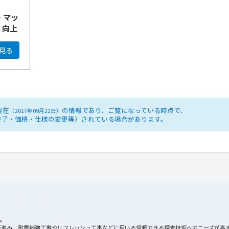
・マッ
く向上
見る
現在
の情報であり、ご覧になっている時点で、
（2017年09月22日）
終了・価格・仕様の変更等）されている場合があります。
す。
が進み、耐震補強工事やリフレッシュ工事などに用いる信頼できる探査技術へのニーズが高