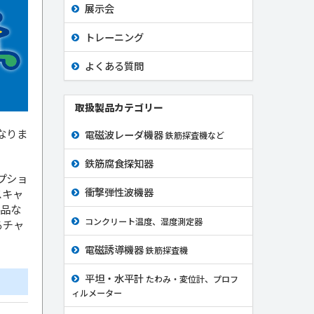
展示会
トレーニング
よくある質問
取扱製品カテゴリー
なりま
電磁波レーダ機器
鉄筋探査機など
鉄筋腐食探知器
プショ
衝撃弾性波機器
スキャ
製品な
コンクリート温度、湿度測定器
るチャ
電磁誘導機器
鉄筋探査機
平坦・水平計
たわみ・変位計、プロフ
ィルメーター