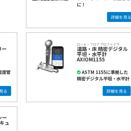
に！
詳細を見
ロード・フロア プロファイラ
リー
道路・床 精密デジタル
平坦・水平計
AXIOM1155
湿度管
ASTM 1155に準拠した
精密デジタル平坦・水平計
見る
詳細を見る
シー
（キュ