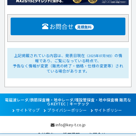
お問合せ
見積無料
上記掲載されている内容は、発表日現在
の情
（2025年07月9日）
報であり、ご覧になっている時点で、
予告なく情報が変更（販売の終了・価格・仕様の変更等）され
ている場合があります。
電磁波レーダ/鉄筋探査機・地中レーダ/埋設管探査・地中探査機 販売な
らKEYTEC｜キーテック
サイトマップ
プライバシーポリシー
サイトポリシー
info@key-t.co.jp
会社案内
採用情報
お問合せ