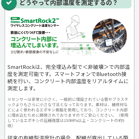
どうやって内部温度を測定するの？
SmartRockは、完全埋込み型で＜非破壊＞で内部温
度を測定可能です。スマートフォンでBluetooth接
続を行い、コンクリート内部温度をリアルタイムに
測定します。
※センサーは非常に小さく、一般的に埋設されている管やプラスチ
ックよりもさらに小さな寸法となっております。素材は、補修材な
どによく使われるエポキシ樹脂を使用しており、コンクリート内部
に埋め込むために開発されておりますのでご安心ください。（使用
しているエポキシの圧縮強度は150MPa以上・コンクリートの約5
倍）
従来の有線型温度計の場合、配線が露出している箇