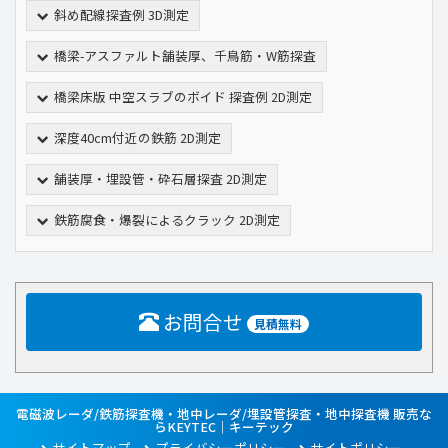
斜め配線探査例 3D測定
橋梁-アスファルト舗装厚、千鳥筋・W筋探査
橋梁床版 中空スラブのボイド 探査例 2D測定
深度40cm付近の鉄筋 2D測定
舗装厚・埋設管・砕石層探査 2D測定
鉄筋腐食・爆裂によるクラック 2D測定
お問合せ
見積無料
電磁波レーダ/鉄筋探査機・地中レーダ/埋設管探査・地中探査機 販売な
らKEYTEC｜キーテック
サイトマップ
プライバシーポリシー
サイトポリシー