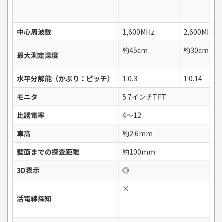
中心周波数
1,600MHz
2,600MHz
約45cm
約30cm
最大測定深度
水平分解能（かぶり：ピッチ）
1:0.3
1:0.14
モニタ
5.7インチTFT
比誘電率
4～12
車高
約2.6mm
壁面までの探査距離
約100mm
3D表示
◎
×
活電線探知