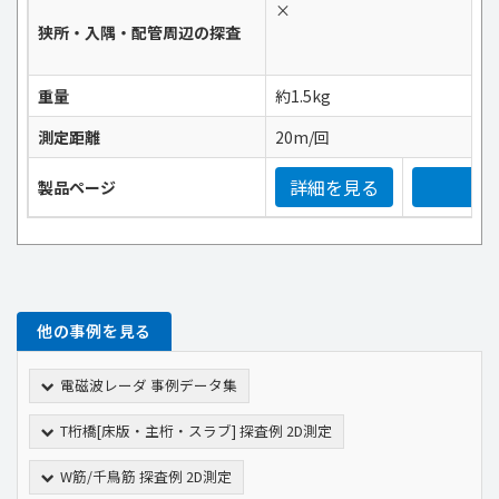
×
狭所・入隅・配管周辺の探査
重量
約1.5kg
測定距離
20m/回
詳細を見る
詳
製品ページ
他の事例を見る
電磁波レーダ 事例データ集
T桁橋[床版・主桁・スラブ] 探査例 2D測定
W筋/千鳥筋 探査例 2D測定