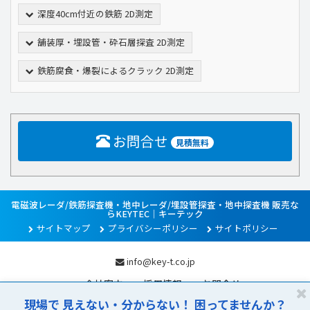
深度40cm付近の鉄筋 2D測定
舗装厚・埋設管・砕石層探査 2D測定
鉄筋腐食・爆裂によるクラック 2D測定
お問合せ
見積無料
電磁波レーダ/鉄筋探査機・地中レーダ/埋設管探査・地中探査機 販売な
らKEYTEC｜キーテック
サイトマップ
プライバシーポリシー
サイトポリシー
info@key-t.co.jp
会社案内
採用情報
お問合せ
閉
現場で 見えない・分からない！ 困ってませんか？
じ