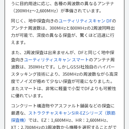
うに目的用途に応じ、各種の周波数の異なるアンテナ
（200MHz〜2,600MHz）が準備されています。
同じく、地中探査向きの
ユーティリティスキャン DF
の
アンテナ周波数は、300MHzと800MHzの2周波同時出
力が可能で、深度の異なる探査が、驚くほど迅速に行
えます。
また、2周波探査は出来ませんが、DFと同じく地中探
査向き
ユーティリティスキャン スマート
のアンテナ周
波数は、350MHzです。しかしGSSI社独自のハイパー
スタッキング技術により、350MHzの周波数ながら高深
度でノイズが極めて少ない探査が可能になりました。
またスマートは、非常に軽量で小型でDFよりも可搬性
に優れています。
コンクリート構造物やアスファルト舗装などの探査に
最適な、
ストラクチャスキャンSIR-EZシリーズ（鉄筋
探査機）
では、EZ：1,600MHz、HR：2,600MHz、
XT：2,700MHzの3周波数から機種を選択することがで