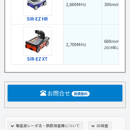
2,600MHz
300mm以内
SIR-EZ HR
600mm以内
2,700MHz
2019年1月
SIR-EZ XT
お問合せ
見積無料
電磁波レーダ法・鉄筋探査機について
3D探査