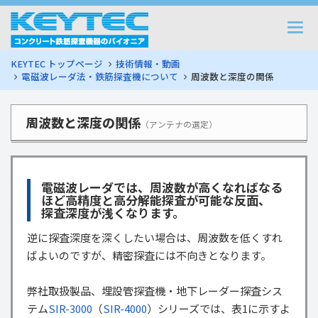
Togg
navi
KEYTEC トップページ
技術情報・動画
電磁波レーダ法・鉄筋探査機について
周波数と深度の関係
周波数と深度の関係
（アンテナの選定）
電磁波レーダでは、周波数が高くなればなる
ほど高精度と高分解能探査が可能な反面、
探査深度が浅くなります。
逆に探査深度を深くしたい場合は、周波数を低くすれ
ばよいのですが、精密探査には不向きとなります。
弊社取扱製品、埋設管探査機・地下レーダー探査シス
テム
SIR-3000
（
SIR-4000
）シリーズでは、表1に示すよ